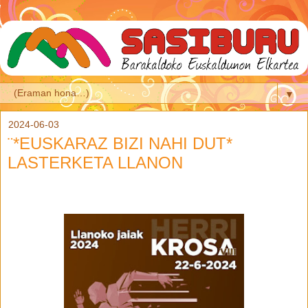
▼
2024-06-03
¨*EUSKARAZ BIZI NAHI DUT*
LASTERKETA LLANON