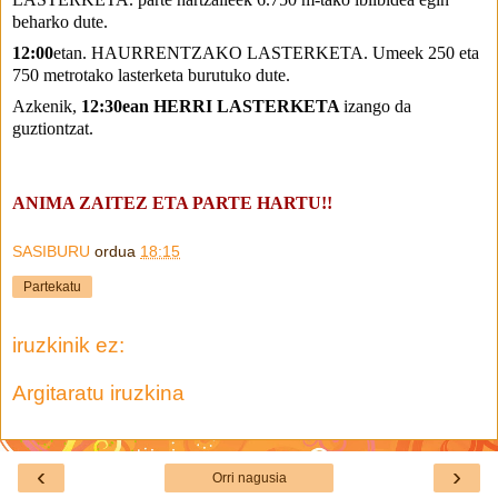
beharko dute.
12:00
etan. HAURRENTZAKO LASTERKETA. Umeek 250 eta
750 metrotako lasterketa burutuko dute.
Azkenik,
12:30ean HERRI LASTERKETA
izango da
guztiontzat.
ANIMA ZAITEZ ETA PARTE HARTU!!
SASIBURU
ordua
18:15
Partekatu
iruzkinik ez:
Argitaratu iruzkina
‹
›
Orri nagusia