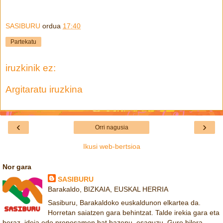
SASIBURU
ordua
17:40
Partekatu
iruzkinik ez:
Argitaratu iruzkina
‹
›
Orri nagusia
Ikusi web-bertsioa
Nor gara
SASIBURU
Barakaldo, BIZKAIA, EUSKAL HERRIA
Sasiburu, Barakaldoko euskaldunon elkartea da.
Horretan saiatzen gara behintzat. Talde irekia gara eta
beraz, ideia edo proposamen bat bazenu, esaguzu. Gure bilera