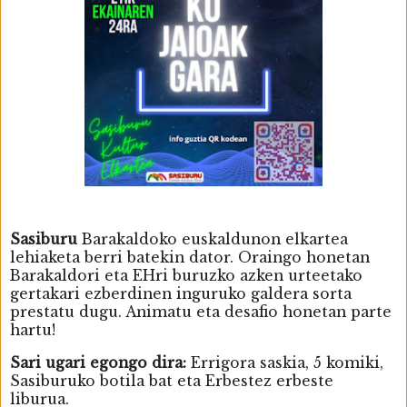
Sasiburu
Barakaldoko euskaldunon elkartea
lehiaketa berri batekin dator. Oraingo honetan
Barakaldori eta EHri buruzko azken urteetako
gertakari ezberdinen inguruko galdera sorta
prestatu dugu. Animatu eta desafio honetan parte
hartu!
Sari ugari egongo dira:
Errigora saskia, 5 komiki,
Sasiburuko botila bat eta Erbestez erbeste
liburua.