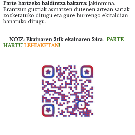
Parte hartzeko baldintza bakarra:
Jakinmina.
Erantzun guztiak asmatzen dutenen artean sariak
zozketatuko ditugu eta gure hurrengo ekitaldian
banatuko ditugu.
NOIZ: Ekainaren 2tik ekainaren 24ra.
PARTE
HARTU
LEHIAKETAN
!