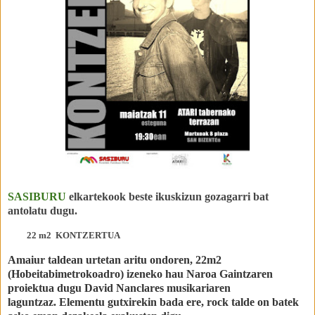
SASIBURU
elkartekook beste ikuskizun gozagarri bat
antolatu dugu.
22 m2 KONTZERTUA
Amaiur taldean urtetan aritu ondoren, 22m2
(Hobeitabimetrokoadro) izeneko hau Naroa Gaintzaren
proiektua dugu
David Nanclares musikariaren
laguntzaz
.
Elementu gutxirekin bada ere, rock talde on batek