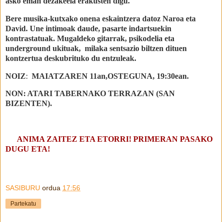
asko eman dezakeela erakusten digu.
Bere musika-kutxako onena eskaintzera datoz Naroa eta
David. Une intimoak daude, pasarte indartsuekin
kontrastatuak. Mugaldeko gitarrak, psikodelia eta
underground ukituak, milaka sentsazio biltzen dituen
kontzertua deskubrituko du entzuleak.
NOIZ
:
MAIATZAREN 11an,OSTEGUNA, 19:30ean.
NON: ATARI TABERNAKO TERRAZAN (SAN
BIZENTEN).
ANIMA ZAITEZ ETA ETORRI! PRIMERAN PASAKO
DUGU ETA!
SASIBURU
ordua
17:56
Partekatu