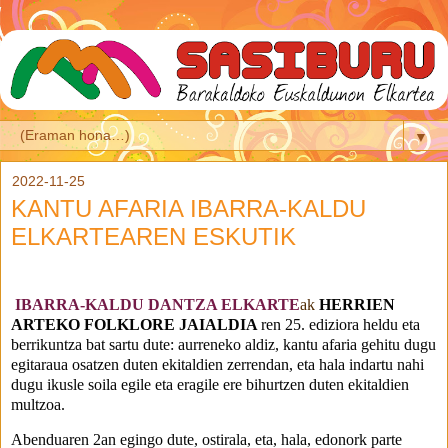
▼
2022-11-25
KANTU AFARIA IBARRA-KALDU
ELKARTEAREN ESKUTIK
IBARRA-KALDU DANTZA ELKARTE
ak
HERRIEN 
ARTEKO FOLKLORE
JAIALDIA 
ren 25. ediziora heldu eta 
berrikuntza bat sartu dute: aurreneko aldiz, kantu afaria gehitu dugu 
egitaraua osatzen duten ekitaldien zerrendan, eta hala indartu nahi 
dugu ikusle soila egile eta eragile ere bihurtzen duten ekitaldien 
multzoa.
Abenduaren 2an egingo dute, ostirala, eta, hala, edonork parte 