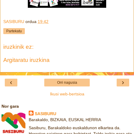
SASIBURU
ordua
19:42
Partekatu
iruzkinik ez:
Argitaratu iruzkina
‹
›
Orri nagusia
Ikusi web-bertsioa
Nor gara
SASIBURU
Barakaldo, BIZKAIA, EUSKAL HERRIA
Sasiburu, Barakaldoko euskaldunon elkartea da.
Horretan saiatzen gara behintzat. Talde irekia gara eta