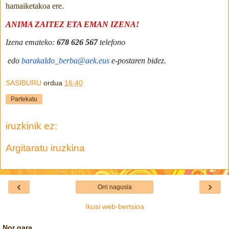
hamaiketakoa ere.
ANIMA ZAITEZ ETA EMAN IZENA!
Izena emateko:
678 626 567
telefono
edo
barakaldo_berba@aek.eus
e-postaren bidez.
SASIBURU
ordua
16:40
Partekatu
iruzkinik ez:
Argitaratu iruzkina
‹
›
Orri nagusia
Ikusi web-bertsioa
Nor gara