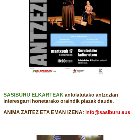
SASIBURU ELKARTEAK
antolatutako antzezlan
interesgarri honetarako oraindik plazak daude.
ANIMA ZAITEZ ETA EMAN IZENA:
info@sasiburu.eus