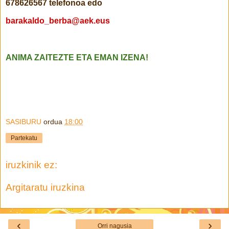
678626567 telefonoa edo
barakaldo_berba@aek.eus
ANIMA ZAITEZTE ETA EMAN IZENA!
SASIBURU
ordua
18:00
Partekatu
iruzkinik ez:
Argitaratu iruzkina
‹
›
Orri nagusia