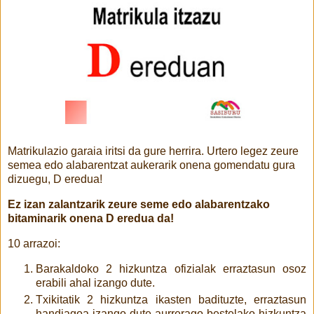
Matrikulazio garaia iritsi da gure herrira. Urtero legez zeure
semea edo alabarentzat aukerarik onena gomendatu gura
dizuegu, D eredua!
Ez izan zalantzarik zeure seme edo alabarentzako
bitaminarik onena D eredua da!
10 arrazoi:
Barakaldoko 2 hizkuntza ofizialak erraztasun osoz
erabili ahal izango dute.
Txikitatik 2 hizkuntza ikasten badituzte, erraztasun
handiagoa izango dute aurrerago bestelako hizkuntza