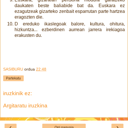
daukaten beste baliabide bat da. Euskara ez
ezagutzeak gizarteko zenbait esparrutan parte hartzea
eragozten die.
D ereduko ikaslegoak balore, kultura, ohitura,
hizkuntza... ezberdinen aurrean jarrera irekiagoa
erakusten du.
SASIBURU
ordua
22:48
Partekatu
iruzkinik ez:
Argitaratu iruzkina
‹
›
Orri nagusia