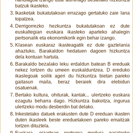
batzuk ikasteko.
Ikasketak bukatutakoan errazago gertatuko zaie lana
topatzea.
Derrigorrezko hezkuntza bukatutakoan ez dute
euskaltegian euskara ikasteko aparteko ahalegin
pertsonalik eta ekonomikorik egin behar izango.
Klasean euskaraz ikasteagatik ez dute gaztelania
ahaztuko, Barakaldon hedatuen dagoen hizkuntza
dela kontuan hartuta.
Barakaldo bezalako leku erdaldun batean B ereduak
nekez lortzen du umeen euskalduntzea. D ereduko
ikaslegoak soilik ageri du hizkuntza bietan pareko
gaitasun maila, beraz beraiek dira elebidun
osatuenak.
Bertako kultura, ohiturak, kantak... ulertzeko euskara
ezagutu beharra dago. Hizkuntza bakoitza, ingurua
ulertzeko modu desberdin bat delako.
Inkestetako datuek erakusten dute D ereduan ikasten
duten ikasleek beste ereduetakoen pareko emaitzak
lortzen dituztela.
Euskara, gizartean pertsona modura garatzeko