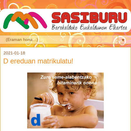
▼
2021-01-18
D ereduan matrikulatu!