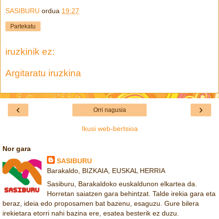
SASIBURU
ordua
19:27
Partekatu
iruzkinik ez:
Argitaratu iruzkina
‹
›
Orri nagusia
Ikusi web-bertsioa
Nor gara
SASIBURU
Barakaldo, BIZKAIA, EUSKAL HERRIA
Sasiburu, Barakaldoko euskaldunon elkartea da.
Horretan saiatzen gara behintzat. Talde irekia gara eta
beraz, ideia edo proposamen bat bazenu, esaguzu. Gure bilera
irekietara etorri nahi bazina ere, esatea besterik ez duzu.