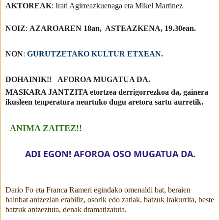
AKTOREAK
: Irati Agirreazkuenaga eta Mikel Martinez
NOIZ
:
AZAROAREN 18an, ASTEAZKENA, 19.30ean.
NON
:
GURUTZETAKO KULTUR ETXEAN.
DOHAINIK!! AFOROA MUGATUA DA.
MASKARA JANTZITA etortzea derrigorrezkoa da, gainera
ikusleen tenperatura neurtuko dugu aretora sartu aurretik.
ANIMA ZAITEZ!!
ADI EGON! AFOROA OSO MUGATUA DA.
Dario Fo eta Franca Rameri egindako omenaldi bat, beraien
hainbat antzezlan erabiliz, osorik edo zatiak, batzuk irakurrita, beste
batzuk antzeztuta, denak dramatizatuta.