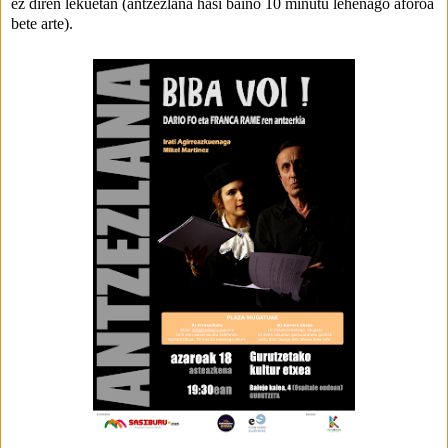
ez diren lekuetan (antzezlana hasi baino 10 minutu lehenago aforoa 
bete arte).