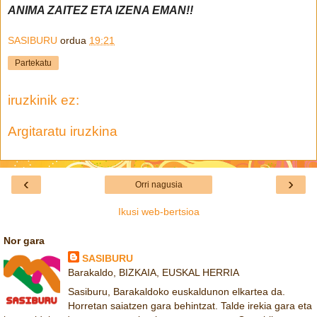
ANIMA ZAITEZ ETA IZENA EMAN!!
SASIBURU
ordua
19:21
Partekatu
iruzkinik ez:
Argitaratu iruzkina
‹
›
Orri nagusia
Ikusi web-bertsioa
Nor gara
SASIBURU
Barakaldo, BIZKAIA, EUSKAL HERRIA
Sasiburu, Barakaldoko euskaldunon elkartea da.
Horretan saiatzen gara behintzat. Talde irekia gara eta