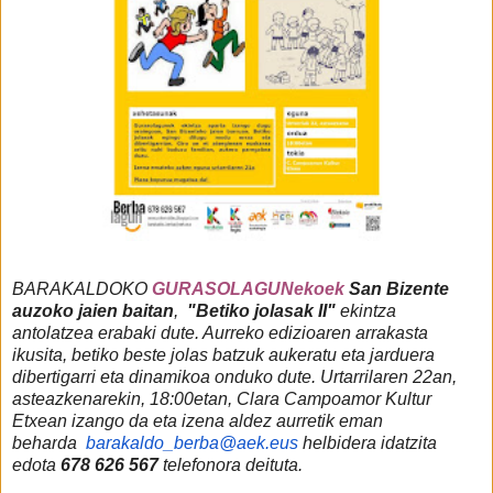
BARAKALDOKO
GURASOLAGUNekoek
San Bizente
auzoko jaien baitan
,
"Betiko jolasak II"
ekintza
antolatzea erabaki dute. Aurreko edizioaren arrakasta
ikusita, betiko beste jolas batzuk aukeratu eta jarduera
dibertigarri eta dinamikoa onduko dute. Urtarrilaren 22an,
asteazkenarekin, 18:00etan, Clara Campoamor Kultur
Etxean izango da eta izena aldez aurretik eman
behar
da
barakaldo_berba@aek.eus
helbidera idatzita
edota
678 626 567
telefonora deituta.