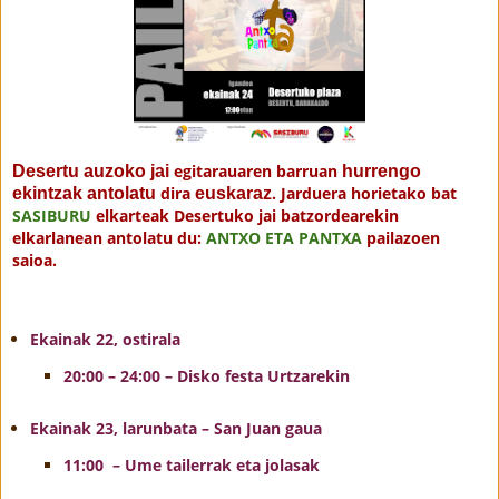
egitarauaren barruan
D
esertu auzoko jai
hurrengo
dira
. Jarduera horietako bat
ekintzak antolatu
euskaraz
SASIBURU
elkarteak Desertuko jai batzordearekin
elkarlanean antolatu du:
ANTXO ETA PANTXA
pailazoen
saioa.
Ekainak 22, ostirala
20:00 – 24:00 – Disko festa Urtzarekin
Ekainak 23, larunbata – San Juan gaua
11:00 – Ume tailerrak eta jolasak