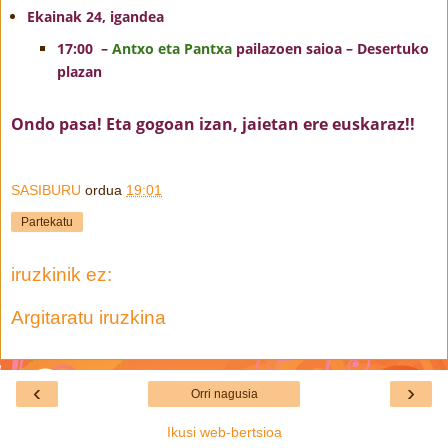
Ekainak 24, igandea
17:00 –
Antxo eta Pantxa
pailazoen saioa – Desertuko
plazan
Ondo pasa! Eta gogoan izan, jaietan ere euskaraz!!
SASIBURU
ordua
19:01
Partekatu
iruzkinik ez:
Argitaratu iruzkina
‹
›
Orri nagusia
Ikusi web-bertsioa