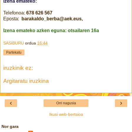
Izena emateko:
Telefonoa:
678 626 567
Eposta:
barakaldo_berba@aek.eus,
Izena emateko azken eguna: otsailaren 16a
SASIBURU
ordua
16:44
Partekatu
iruzkinik ez:
Argitaratu iruzkina
‹
›
Orri nagusia
Ikusi web-bertsioa
Nor gara