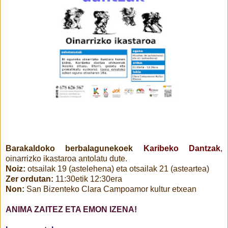
Barakaldoko berbalagunekoek
Karibeko Dantzak
,
oinarrizko ikastaroa antolatu dute.
Noiz:
otsailak 19 (astelehena) eta otsailak 21 (asteartea)
Zer ordutan:
11:30etik 12:30era
Non:
San Bizenteko Clara Campoamor kultur etxean
ANIMA ZAITEZ ETA EMON IZENA!