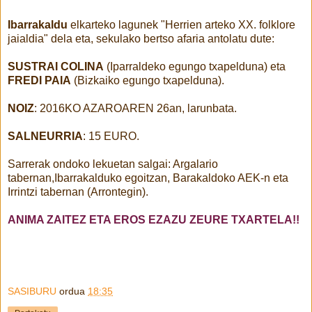
Ibarrakaldu
elkarteko lagunek "Herrien arteko XX. folklore
jaialdia" dela eta, sekulako bertso afaria antolatu dute:
SUSTRAI COLINA
(Iparraldeko egungo txapelduna) eta
FREDI PAIA
(Bizkaiko egungo txapelduna).
NOIZ
: 2016KO AZAROAREN 26an, larunbata.
SALNEURRIA
: 15 EURO.
Sarrerak ondoko lekuetan salgai: Argalario
tabernan,Ibarrakalduko egoitzan, Barakaldoko AEK-n eta
Irrintzi tabernan (Arrontegin).
ANIMA ZAITEZ ETA EROS EZAZU ZEURE TXARTELA!!
SASIBURU
ordua
18:35