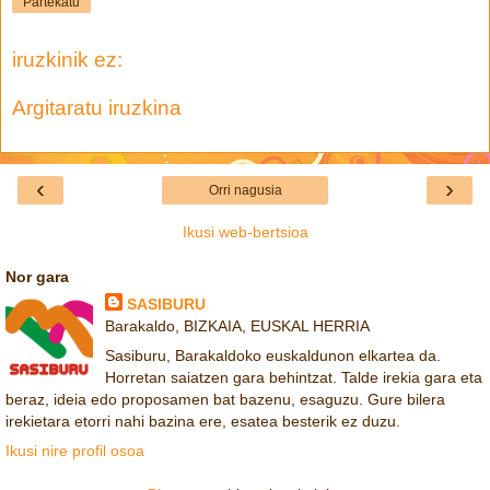
Partekatu
iruzkinik ez:
Argitaratu iruzkina
‹
›
Orri nagusia
Ikusi web-bertsioa
Nor gara
SASIBURU
Barakaldo, BIZKAIA, EUSKAL HERRIA
Sasiburu, Barakaldoko euskaldunon elkartea da.
Horretan saiatzen gara behintzat. Talde irekia gara eta
beraz, ideia edo proposamen bat bazenu, esaguzu. Gure bilera
irekietara etorri nahi bazina ere, esatea besterik ez duzu.
Ikusi nire profil osoa