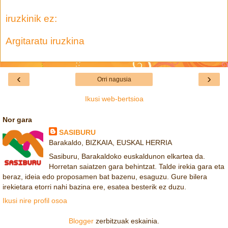
iruzkinik ez:
Argitaratu iruzkina
‹
›
Orri nagusia
Ikusi web-bertsioa
Nor gara
SASIBURU
Barakaldo, BIZKAIA, EUSKAL HERRIA
Sasiburu, Barakaldoko euskaldunon elkartea da.
Horretan saiatzen gara behintzat. Talde irekia gara eta
beraz, ideia edo proposamen bat bazenu, esaguzu. Gure bilera
irekietara etorri nahi bazina ere, esatea besterik ez duzu.
Ikusi nire profil osoa
Blogger
zerbitzuak eskainia.