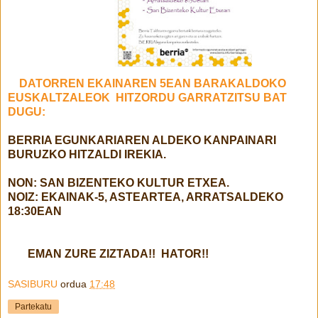
DATORREN EKAINAREN 5EAN BARAKALDOKO
EUSKALTZALEOK HITZORDU GARRATZITSU BAT
DUGU:
BERRIA EGUNKARIAREN ALDEKO KANPAINARI
BURUZ
KO HITZALDI IREKIA.
NON: SAN BIZENTEKO KULTUR ETXEA.
NOIZ: EKAINAK-5, ASTEARTEA, ARRATSALDEKO
18:30EAN
EMAN ZURE ZIZTADA!!
HATOR!!
SASIBURU
ordua
17:48
Partekatu