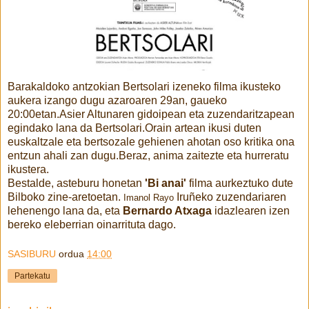
Barakaldoko antzokian Bertsolari izeneko filma ikusteko
aukera izango dugu azaroaren 29an, gaueko
20:00etan.Asier Altunaren gidoipean eta zuzendaritzapean
egindako lana da Bertsolari.Orain artean ikusi duten
euskaltzale eta bertsozale gehienen ahotan oso kritika ona
entzun ahali zan dugu.Beraz, anima zaitezte eta hurreratu
ikustera.
Bestalde, asteburu honetan
'Bi anai'
filma aurkeztuko dute
Bilboko zine-aretoetan.
Iruñeko zuzendariaren
Imanol Rayo
lehenengo lana da, eta
Bernardo Atxaga
idazlearen izen
bereko eleberrian oinarrituta dago.
SASIBURU
ordua
14:00
Partekatu