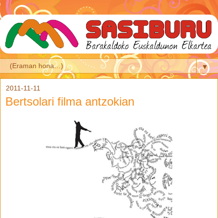
▼
2011-11-11
Bertsolari filma antzokian