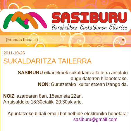
▼
2011-10-26
SUKALDARITZA TAILERRA
SASIBURU e
lkartekoek sukaldaritza tailerra antolatu
dugu datorren hilabeterako.
NON
: Gurutzetako kultur etxean izango da.
NOIZ
: azaroaren 8an, 15ean eta 22an.
Arratsaldeko 18:30etatik 20:30ak arte.
Apuntatzeko bidali email bat helbide elektroniko honetara:
sasiburu@gmail.com