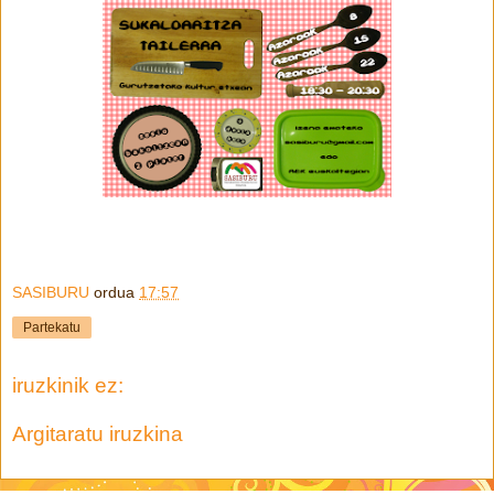
SASIBURU
ordua
17:57
Partekatu
iruzkinik ez:
Argitaratu iruzkina