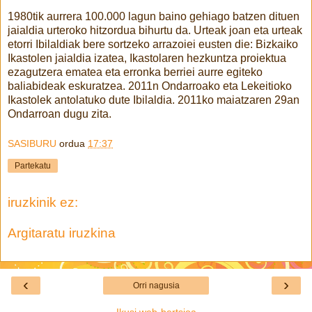
1980tik aurrera 100.000 lagun baino gehiago batzen dituen
jaialdia urteroko hitzordua bihurtu da. Urteak joan eta urteak
etorri Ibilaldiak bere sortzeko arrazoiei eusten die: Bizkaiko
Ikastolen jaialdia izatea, Ikastolaren hezkuntza proiektua
ezagutzera ematea eta erronka berriei aurre egiteko
baliabideak eskuratzea. 2011n Ondarroako eta Lekeitioko
Ikastolek antolatuko dute Ibilaldia. 2011ko maiatzaren 29an
Ondarroan dugu zita.
SASIBURU
ordua
17:37
Partekatu
iruzkinik ez:
Argitaratu iruzkina
‹
›
Orri nagusia
Ikusi web-bertsioa