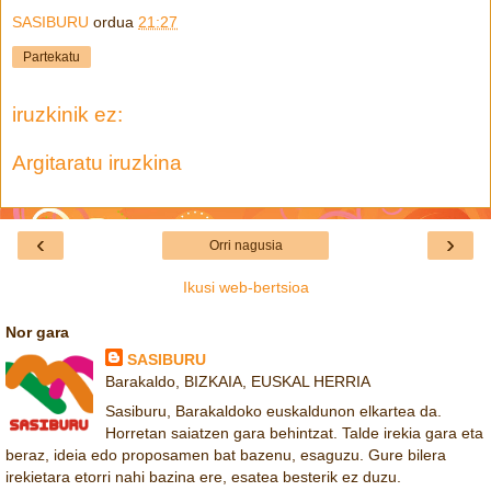
SASIBURU
ordua
21:27
Partekatu
iruzkinik ez:
Argitaratu iruzkina
‹
›
Orri nagusia
Ikusi web-bertsioa
Nor gara
SASIBURU
Barakaldo, BIZKAIA, EUSKAL HERRIA
Sasiburu, Barakaldoko euskaldunon elkartea da.
Horretan saiatzen gara behintzat. Talde irekia gara eta
beraz, ideia edo proposamen bat bazenu, esaguzu. Gure bilera
irekietara etorri nahi bazina ere, esatea besterik ez duzu.