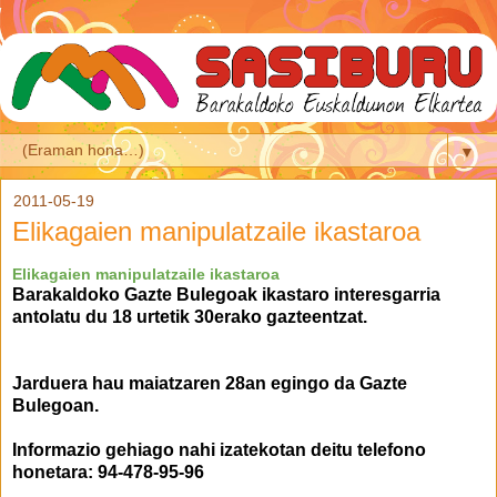
▼
2011-05-19
Elikagaien manipulatzaile ikastaroa
Elikagaien manipulatzaile ikastaroa
Barakaldoko
Gazte Bulegoak ikastaro interesgarria
antolatu du
18 urtetik 30erako
gazteentzat.
Jarduera hau maiatzaren 28an egingo da Gazte
Bulegoan.
Informazio gehiago nahi izatekotan deitu telefono
honetara: 94-478-95-96