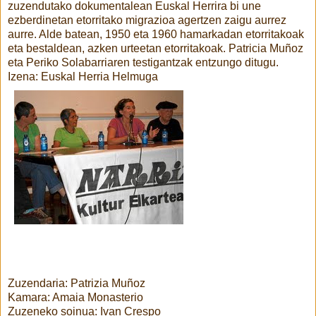
zuzendutako dokumentalean Euskal Herrira bi une
ezberdinetan etorritako migrazioa agertzen zaigu aurrez
aurre. Alde batean, 1950 eta 1960 hamarkadan etorritakoak
eta bestaldean, azken urteetan etorritakoak. Patricia Muñoz
eta Periko Solabarriaren testigantzak entzungo ditugu.
Izena: Euskal Herria Helmuga
Zuzendaria: Patrizia Muñoz
Kamara: Amaia Monasterio
Zuzeneko soinua: Ivan Crespo