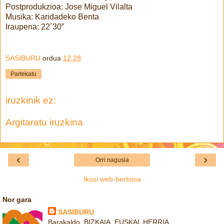
Postprodukzioa: Jose Miguel Vilalta
Musika: Karidadeko Benta
Iraupena: 22´30”
SASIBURU
ordua
12:28
Partekatu
iruzkinik ez:
Argitaratu iruzkina
‹
›
Orri nagusia
Ikusi web-bertsioa
Nor gara
SASIBURU
Barakaldo, BIZKAIA, EUSKAL HERRIA