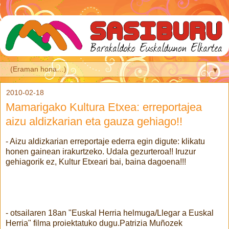
▼
2010-02-18
Mamarigako Kultura Etxea: erreportajea
aizu aldizkarian eta gauza gehiago!!
- Aizu aldizkarian erreportaje ederra egin digute: klikatu
honen gainean irakurtzeko. Udala gezurteroa!! Iruzur
gehiagorik ez, Kultur Etxeari bai, baina dagoena!!!
- otsailaren 18an "Euskal Herria helmuga/Llegar a Euskal
Herria" filma proiektatuko dugu.Patrizia Muñozek