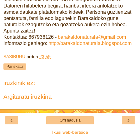
Datorren hilabetera begira, hainbat irteera antolatzeko
asmoa daukate plataformako kideek. Pertsona guztientzat
pentsatuta, familia edo lagunekin Barakaldoko gune
naturalak ezagutzeko eta gozatzeko aukera ezin hobea.
Apunta zaitez!
Kontaktua: 667936126 -
barakaldonaturala@gmail.com
Informazio gehiago:
http://barakaldonaturala.blogspot.com
SASIBURU
ordua
23:59
Partekatu
iruzkinik ez:
Argitaratu iruzkina
‹
›
Orri nagusia
Ikusi web-bertsioa