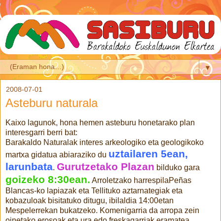
▼
2008-07-01
Asteburu naturala
Kaixo lagunok, hona hemen asteburu honetarako plan
interesgarri berri bat:
Barakaldo Naturalak interes arkeologiko eta geologikoko
uztailaren 5ean,
martxa gidatua abiaraziko du
larunbata
Gurutzetako Plazan
.
bilduko gara
goizeko 8:30ean.
Arroletzako harrespilaPeñas
Blancas-ko lapiazak eta Tellituko aztarnategiak eta
kobazuloak bisitatuko ditugu, ibilaldia 14:00etan
Mespelerrekan bukatzeko. Komenigarria da arropa zein
oinetako erosoak eta ura edo freskagarriak eramatea.