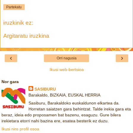
Partekatu
iruzkinik ez:
Argitaratu iruzkina
‹
›
Orri nagusia
Ikusi web-bertsioa
Nor gara
SASIBURU
Barakaldo, BIZKAIA, EUSKAL HERRIA
Sasiburu, Barakaldoko euskaldunon elkartea da.
Horretan saiatzen gara behintzat. Talde irekia gara eta
beraz, ideia edo proposamen bat bazenu, esaguzu. Gure bilera
irekietara etorri nahi bazina ere, esatea besterik ez duzu.
Ikusi nire profil osoa