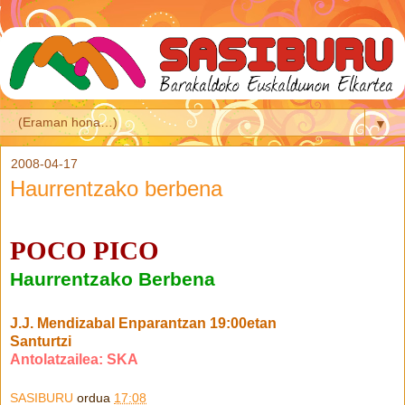
▼
2008-04-17
Haurrentzako berbena
POCO PICO
Haurrentzako Berbena
J.J. Mendizabal Enparantzan 19:00etan
Santurtzi
Antolatzailea: SKA
SASIBURU
ordua
17:08